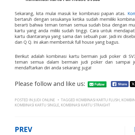
Sekarang, kita mulai masuk ke kombinasi papan atas.
Kom
bertaruh dengan sesukanya ketika sudah memiliki kombina
berarti bahwa teman teman semua sudah bisa dengan mud
kartu yang anda miliki sudah tinggi. Cara untuk mendapat
kartu diantaranya yang sama dan sebuah pair. Jadi ini diseb
dan Q Q. Ini akan membentuk full house yang bagus.
Berikut adalah kombinasi kartu bermain judi poker di S
teman semua dalam bermain judi poker dan sampai jum
mendaftarkan diri anda sekarang juga!
Please follow and like us:
POSTED IN
JUDI ONLINE
TAGGED
KOMBINASI KARTU FLUSH
,
KOMBIN
KOMBINASI KARTU SINGLE
,
KOMBINASI KARTU STRAIGHT
PREV
Navigasi