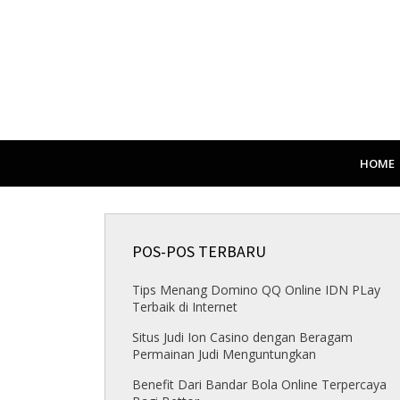
HOME
POS-POS TERBARU
Tips Menang Domino QQ Online IDN PLay
Terbaik di Internet
Situs Judi Ion Casino dengan Beragam
Permainan Judi Menguntungkan
Benefit Dari Bandar Bola Online Terpercaya