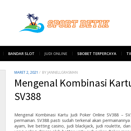
DAFTA
ANDA BISA DAFTAR AKUN JUDI O
MEREKOMENDASIKAN BEBERAPA
DAN MEMILIKI GAME JUDI BOLA.
BANDAR SLOT
JUDI ONLINE
SBOBET TERPERCAYA
TI
BOLA 
POSTED
MARET 2, 2021
BY
JANNELLGRASMAN
ON
Mengenal Kombinasi Kartu
ONLINE
SV388
Mengenal Kombinasi Kartu Judi Poker Online SV388 – SV3
SBOBE
permainan. SV388 pasti sudah terkenal akan permainannya 
ayam, live betting casino, judi blackjack, judi roulette, da