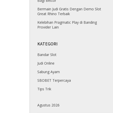
Bagi Bettor
Bermain Judi Gratis Dengan Demo Slot
Great Rhino Terbaik
Kelebihan Pragmatic Play di Banding
Provider Lain
KATEGORI
Bandar Slot
Judi Online
Sabung Ayam
SBOBET Terpercaya
Tips Trik
Agustus 2026