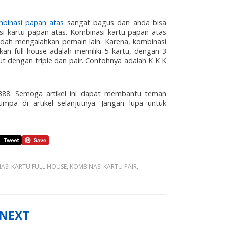
binasi papan atas
sangat bagus dan anda bisa
si kartu papan atas. Kombinasi kartu papan atas
ah mengalahkan pemain lain. Karena, kombinasi
kan full house adalah memiliki 5 kartu, dengan 3
ut dengan triple dan pair. Contohnya adalah K K K
V388. Semoga artikel ini dapat membantu teman
pa di artikel selanjutnya. Jangan lupa untuk
ASI KARTU FULL HOUSE
,
KOMBINASI KARTU PAIR
,
NEXT