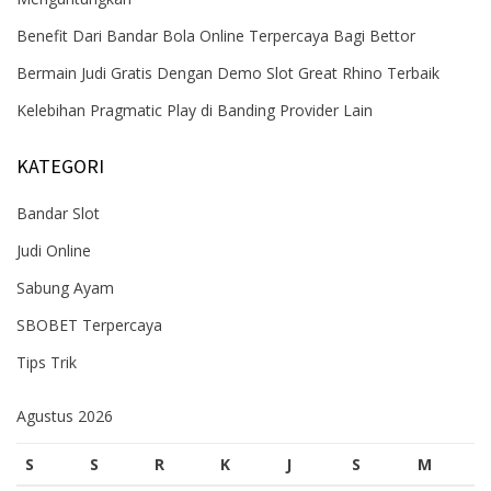
Benefit Dari Bandar Bola Online Terpercaya Bagi Bettor
Bermain Judi Gratis Dengan Demo Slot Great Rhino Terbaik
Kelebihan Pragmatic Play di Banding Provider Lain
KATEGORI
Bandar Slot
Judi Online
Sabung Ayam
SBOBET Terpercaya
Tips Trik
Agustus 2026
S
S
R
K
J
S
M