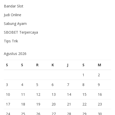
Bandar Slot
Judi Online
Sabung Ayam
SBOBET Terpercaya
Tips Trik
Agustus 2026
S
S
R
K
J
S
M
1
2
3
4
5
6
7
8
9
10
11
12
13
14
15
16
17
18
19
20
21
22
23
24
25
26
27
28
29
30