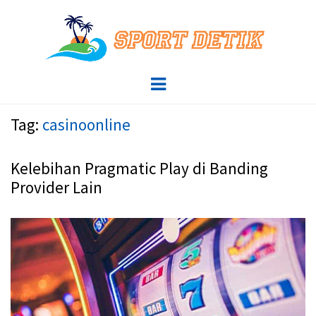
DAFTAR JUDI
ANDA BISA DAFTAR AKUN JUDI
Menu
ONLINE SBOBET DISINI KARENA SAYA
MEREKOMENDASIKAN BEBERAPA
BOLA
AGEN TERPERCAYA YANG SUDAH
Tag:
casinoonline
SAYA COBA DAN MEMILIKI GAME JUDI
SBOBET
BOLA.
Kelebihan Pragmatic Play di Banding
ONLINE –
Provider Lain
AGEN
SBOBET
TERPERCAYA