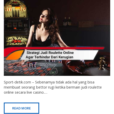
Sport-detik.com – Sebenarnya tidak ada hal yang bisa
membuat seorang bettor rugi ketika bermain judi roulette
online secara live casino.…
READ MORE