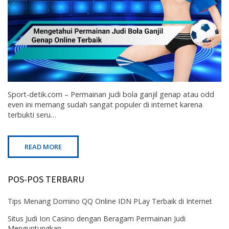
Sport-detik.com – Permainan judi bola ganjil genap atau odd
even ini memang sudah sangat populer di internet karena
terbukti seru…
READ MORE
POS-POS TERBARU
Tips Menang Domino QQ Online IDN PLay Terbaik di Internet
Situs Judi Ion Casino dengan Beragam Permainan Judi
Menguntungkan